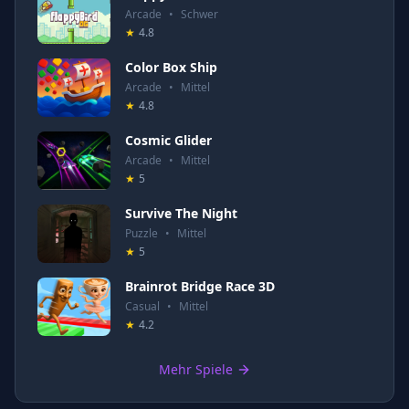
Arcade
•
Schwer
★
4.8
Color Box Ship
Arcade
•
Mittel
★
4.8
Cosmic Glider
Arcade
•
Mittel
★
5
Survive The Night
Puzzle
•
Mittel
★
5
Brainrot Bridge Race 3D
Casual
•
Mittel
★
4.2
Mehr Spiele