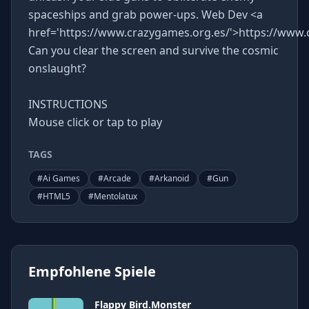
spaceships and grab power-ups. Web Dev <a
href='https://www.crazygames.org.es/'>https://www.
Can you clear the screen and survive the cosmic
onslaught?
INSTRUCTIONS
Mouse click or tap to play
TAGS
#
Ai Games
#
Arcade
#
Arkanoid
#
Gun
#
HTML5
#
Mentolatux
Empfohlene Spiele
Flappy Bird.Monster