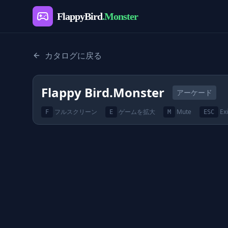
FlappyBird
.Monster
カタログに戻る
Flappy Bird.Monster
アーケード
フルスクリーン
ゲームを拡大
Mute
Exi
F
E
M
ESC