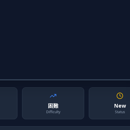
困難
New
Difficulty
Status