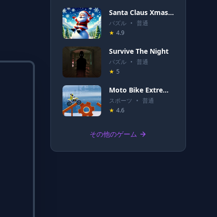
Santa Claus Xmas Run
パズル
•
普通
★
4.9
Survive The Night
パズル
•
普通
★
5
Moto Bike Extreme Hill Stunts
スポーツ
•
普通
★
4.6
その他のゲーム