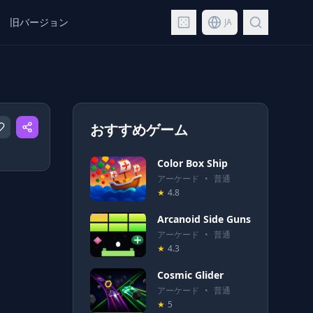
旧バージョン
JA
おすすめゲーム
Color Box Ship
アーケード
•
普通
★
4.8
Arcanoid Side Guns
アーケード
•
普通
★
4.3
Cosmic Glider
アーケード
•
普通
★
5