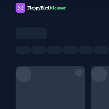
FlappyBird
.Monster