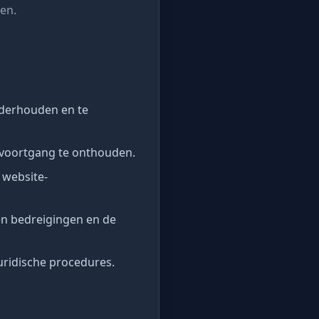
en.
nderhouden en te
lvoortgang te onthouden.
 website-
en bedreigingen en de
uridische procedures.