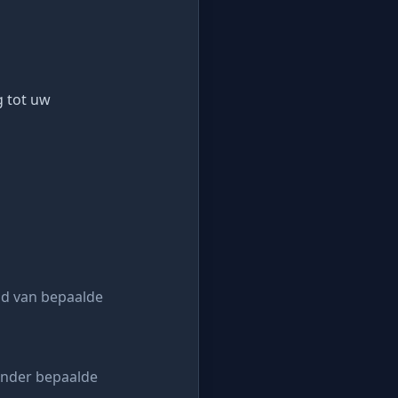
g tot uw
ud van bepaalde
onder bepaalde