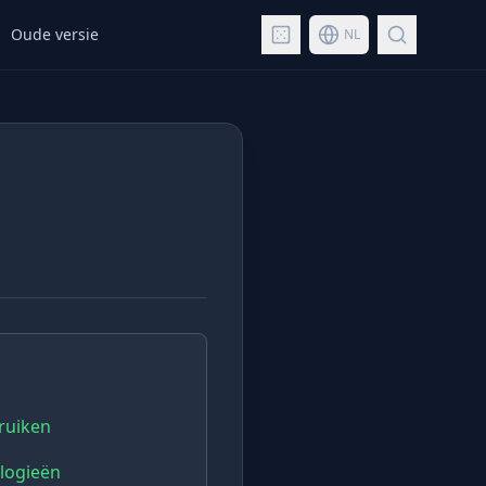
Oude versie
NL
ruiken
ologieën