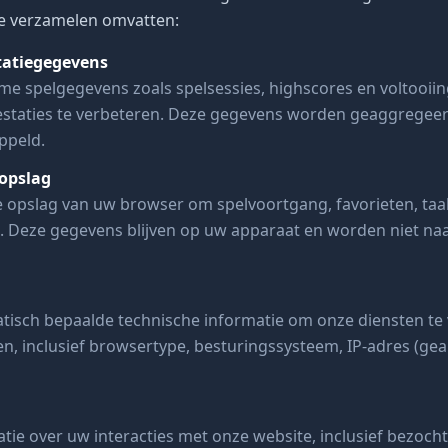
we verzamelen omvatten:
tatiegegevens
 spelgegevens zoals spelsessies, highscores en voltooiing
estaties te verbeteren. Deze gegevens worden geaggregee
ppeld.
opslag
e opslag van uw browser om spelvoortgang, favorieten, ta
an. Deze gegevens blijven op uw apparaat en worden niet na
isch bepaalde technische informatie om onze diensten te 
en, inclusief browsertype, besturingssysteem, IP-adres (ge
ie over uw interacties met onze website, inclusief bezochte