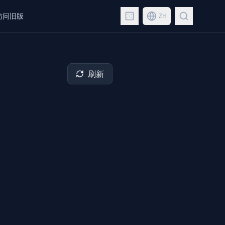
访问旧版
ZH
刷新