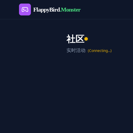
FlappyBird
.Monster
社区
实时活动
(Connecting...)