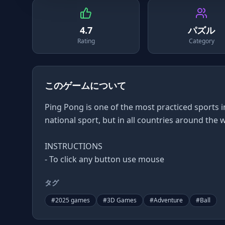
4.7
パズル
Rating
Category
このゲームについて
Ping Pong is one of the most practiced sports i
national sport, but in all countries around the 
INSTRUCTIONS
- To click any button use mouse
タグ
#
2025 games
#
3D Games
#
Adventure
#
Ball