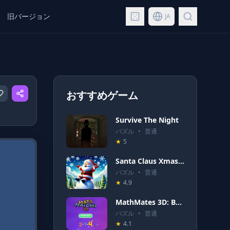
旧バージョン
JA
おすすめゲーム
Survive The Night
パズル
•
普通
★
5
Santa Claus Xmas Run
パズル
•
普通
★
4.9
MathMates 3D: Brain Quest
パズル
•
普通
★
4.1