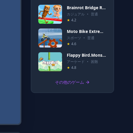
Brainrot Bridge Race 3D
カジュアル
•
普通
★
4.2
Moto Bike Extreme Hill Stunts
スポーツ
•
普通
★
4.6
Flappy Bird.Monster
アーケード
•
困難
★
4.8
その他のゲーム