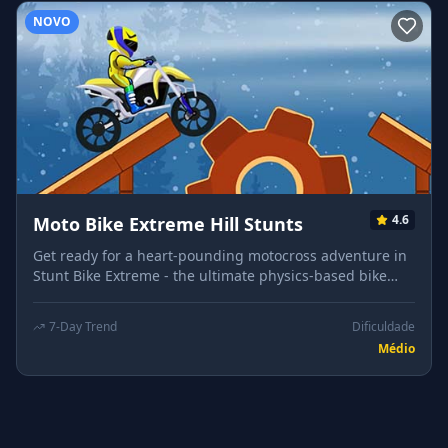
NOVO
4.6
Moto Bike Extreme Hill Stunts
Get ready for a heart-pounding motocross adventure in
Stunt Bike Extreme - the ultimate physics-based bike
racing game! Ride powerful stunt bikes through insane
obstacle courses, master tricky terrain, and perform jaw-
7-Day Trend
Dificuldade
dropping flips, jumps, and tricks. Skill-Based Racing:
Médio
Precision and timing matter! Only the best riders will
conquer all stages. Extreme Tracks: Race across
mountains, factories, and floating platforms. Insane
Stunts: Defy gravity with backflips, air time, and near-
impossible landings. INSTRUCTIONS Right Arrow: Drive