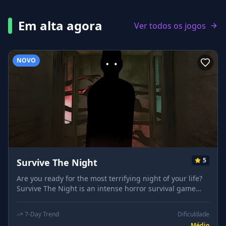
Em alta agora
Ver todos os jogos
NOVO
5
Survive The Night
Are you ready for the most terrifying night of your life?
Survive The Night is an intense horror survival game
where you're trapped in a dark, creepy room with
something lurking in the shadows. Choose between
7-Day Trend
Dificuldade
Normal Mode or Horror Mode to challenge yourself. In
Médio