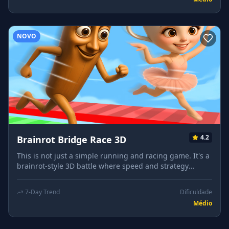
Normal Mode, youll receive more hints, fewer rooms,
and standard monsters. INSTRUCTIONS Mouse click or
tap to play
NOVO
4.2
Brainrot Bridge Race 3D
This is not just a simple running and racing game. It's a
brainrot-style 3D battle where speed and strategy
collide! Your goal is to collect as many bananas as
possible while sprinting through hilarious obstacle
7-Day Trend
Dificuldade
courses. Collect more bananas to evolve your form.
Médio
INSTRUCTIONS Mouse click or tap to play